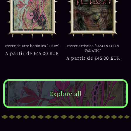
Póster de arte botánico "FLOW"
Póster artístico "FASCINATION
FANATIC"
Precio
A partir de €45,00 EUR
Precio
A partir de €45,00 EUR
habitual
habitual
Explore all