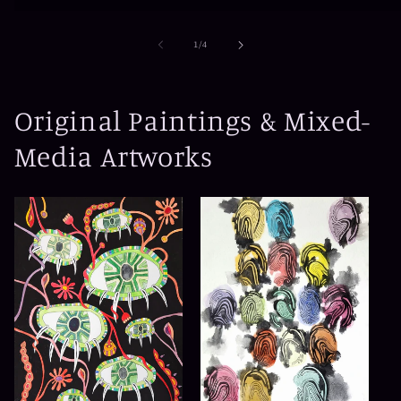
de
1
/
4
Original Paintings & Mixed-
Media Artworks